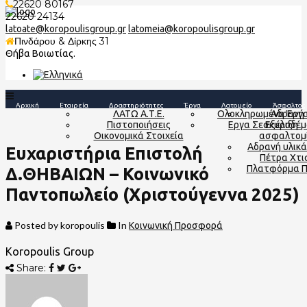
22620 80167
22620 24134
latoate@koropoulisgroup.gr
latomeia@koropoulisgroup.gr
Πινδάρου & Δίρκης 31
Θήβα Βοιωτίας.
Αρχική
Εταιρεία
Δραστηριότητες
Έργα
Λατομείο
Άσφαλτος
ΛΑΤΩ Α.Τ.Ε.
Ολοκληρωμένα Έργ
Αδρανή 
Πιστοποιήσεις
Εργα Σε Εξέλιξη
σκυροδέμ
Οικονομικά Στοιχεία
ασφαλτομ
Αδρανή υλικά
Ευχαριστήρια Επιστολή
Πέτρα Χτι
Πλατφόρμα 
Δ.ΘΗΒΑΙΩΝ – Κοινωνικό
Παντοπωλείο (Χριστούγεννα 2025)
Posted by koropoulis
In
Κοινωνική Προσφορά
Share: