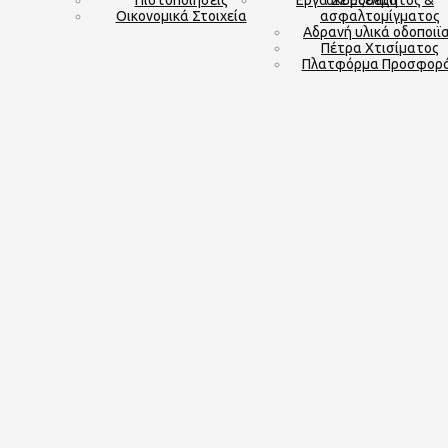
Πιστοποιήσεις
Εργα Σε Εξέλιξη
σκυροδέματος &
Οικονομικά Στοιχεία
ασφαλτομίγματος
Αδρανή υλικά οδοποιϊ
Πέτρα Χτισίματος
Πλατφόρμα Προσφορ