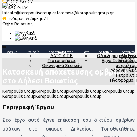
22620 80167
22620 24134
latoate@koropoulisgroup.gr
latomeia@koropoulisgroup.gr
Πινδάρου & Δίρκης 31
Θήβα Βοιωτίας.
Αρχική
Εταιρεία
Δραστηριότητες
Έργα
Λατομείο
Άσφαλτος
ΛΑΤΩ Α.Τ.Ε.
Ολοκληρωμένα Έργ
Αδρανή 
Πιστοποιήσεις
Εργα Σε Εξέλιξη
σκυροδέμ
Οικονομικά Στοιχεία
ασφαλτομ
Κατασκευή αποχέτευσης ομβρίων
Αδρανή υλικά
Πέτρα Χτι
στο Δήλεσι Βοιωτίας
Πλατφόρμα 
Περιγραφή Έργου
Στο έργο αυτό έγινε επέκταση του δικτύου ομβρίων
υδάτων στο οικισμό Δηλεσίου. Τοποθετήθηκε