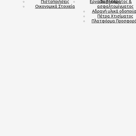
Πιστοποιήσεις
Εργα Σε Εξέλιξη
σκυροδέματος &
Οικονομικά Στοιχεία
ασφαλτομίγματος
Αδρανή υλικά οδοποιϊ
Πέτρα Χτισίματος
Πλατφόρμα Προσφορ