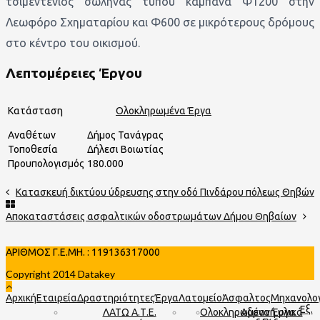
τσιμεντένιος σωλήνας τύπου καμπάνα Φ1200 στην
Λεωφόρο Σχηματαρίου και Φ600 σε μικρότερους δρόμους
στο κέντρο του οικισμού.
Λεπτομέρειες Έργου
Κατάσταση
Ολοκληρωμένα Έργα
Αναθέτων
Δήμος Τανάγρας
Τοποθεσία
Δήλεσι Βοιωτίας
Προυπολογισμός
180.000
Κατασκευή δικτύου ύδρευσης στην οδό Πινδάρου πόλεως Θηβών
Αποκαταστάσεις ασφαλτικών οδοστρωμάτων Δήμου Θηβαίων
ΑΡΙΘΜΟΣ Γ.Ε.ΜΗ. : 119136317000
Copyright 2014 Datakey
Αρχική
Εταιρεία
Δραστηριότητες
Έργα
Λατομείο
Άσφαλτος
Μηχανολογ
Εξ.
ΛΑΤΩ Α.Τ.Ε.
Ολοκληρωμένα Έργα
Αδρανή υλικά