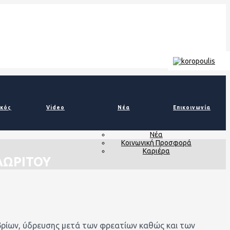
ικός
Video
Νέα
Επικοινωνία
Νέα
Κοινωνική Προσφορά
Καριέρα
ΑΩΡΙΤΟΥ
μβρίων, ύδρευσης μετά των φρεατίων καθώς και των