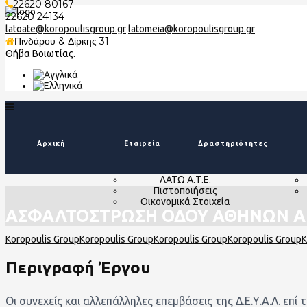
22620 80167
22620 24134
latoate@koropoulisgroup.gr
latomeia@koropoulisgroup.gr
Πινδάρου & Δίρκης 31
Θήβα Βοιωτίας.
Αρχική
Εταιρεία
Δραστηριότητες
ΛΑΤΩ Α.Τ.Ε.
Πιστοποιήσεις
Οικονομικά Στοιχεία
ΑΣΦΑΛΤΟΣΤΡΩΣΗ ΟΔΟΥ ΑΘΗΝΩΝ Α
Περιγραφή Έργου
Οι συνεχείς και αλλεπάλληλες επεμβάσεις της Δ.Ε.Υ.Α.Λ. 