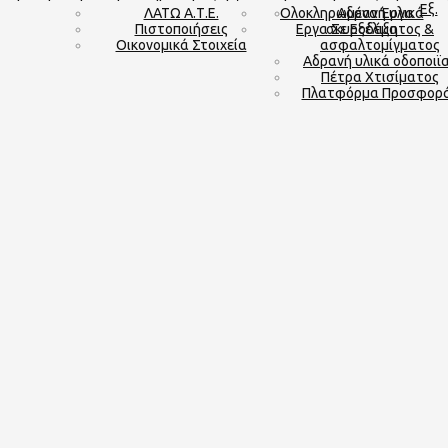
Εξ.
ΛΑΤΩ Α.Τ.Ε.
Ολοκληρωμένα Έργα
Αδρανή υλικά
Πιστοποιήσεις
Εργα Σε Εξέλιξη
σκυροδέματος &
Οικονομικά Στοιχεία
ασφαλτομίγματος
Αδρανή υλικά οδοποιϊ
Πέτρα Χτισίματος
Πλατφόρμα Προσφορ