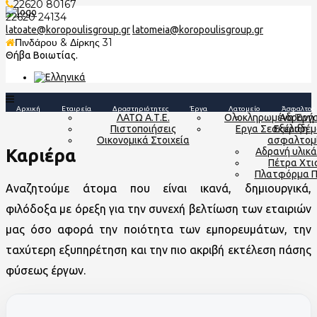
22620 80167
22620 24134
latoate@koropoulisgroup.gr
latomeia@koropoulisgroup.gr
Πινδάρου & Δίρκης 31
Θήβα Βοιωτίας.
Αρχική
Εταιρεία
Δραστηριότητες
Έργα
Λατομείο
Άσφαλτος
ΛΑΤΩ Α.Τ.Ε.
Ολοκληρωμένα Έργ
Αδρανή 
Πιστοποιήσεις
Εργα Σε Εξέλιξη
σκυροδέμ
Οικονομικά Στοιχεία
ασφαλτομ
Καριέρα
Αδρανή υλικά
Πέτρα Χτι
Πλατφόρμα 
Αναζητούμε άτομα που είναι ικανά, δημιουργικά,
φιλόδοξα με όρεξη για την συνεχή βελτίωση των εταιριών
μας όσο αφορά την ποιότητα των εμπορευμάτων, την
ταχύτερη εξυπηρέτηση και την πιο ακριβή εκτέλεση πάσης
φύσεως έργων.