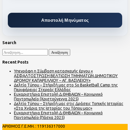
Search
Αναζήτηση
για:
Recent Posts
Υπεγράφη η Σύμβαση κατασκευής έργου «
ΑΣΦΑΛΤΟΣΤΡΩΣΗ ΒΕΛΤΙΩΣΗ ΤΜΗΜΑΤΩΝ ΔΗΜΟΤΙΚΟΥ
ΔΡΟΜΟΥ ΚΑΠΑΡΕΛΛΙΟΥ – ΑΓ. ΒΑΣΙΛΕΙΟΥ»
Δελτίο Τύπου – Στήριξή μας στο 5ο Basketball Camp της
Περιφέρειας Στερεάς Ελλάδας
Ευχαριστήρια Επιστολή Δ.ΘΗΒΑΙΩΝ – Κοινωνικό
Παντοπωλείο (Χριστούγεννα 2025)
Δελτίο Τύπου – Στήριξή μας στις Δράσεις Τοπικής Ιστορίας
«Στα Χνάρια της Ιστορίας του Τόπου μας»
Ευχαριστήρια Επιστολή Δ.ΘΗΒΑΙΩΝ – Κοινωνικό
Παντοπωλείο (Πάσχα 2025)
ΑΡΙΘΜΟΣ Γ.Ε.ΜΗ. : 119136317000