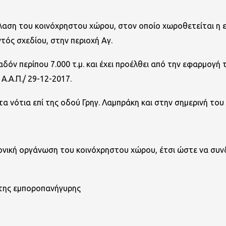
αση του κοινόχρηστου χώρου, στον οποίο χωροθετείται η εβ
τός σχεδίου, στην περιοχή Αγ.
βαδόν περίπου 7.000 τ.μ. και έχει προέλθει από την εφαρμο
Α.Α.Π./ 29-12-2017.
στα νότια επί της οδού Γρηγ. Λαμπράκη και στην σημερινή τ
ονική οργάνωση του κοινόχρηστου χώρου, έτσι ώστε να συνδ
 της εμπορoπανήγυρης