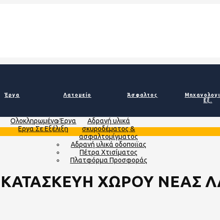
Έργα
Λατομείο
Άσφαλτος
Μηχανολογ
Εξ.
Ολοκληρωμένα Έργα
Αδρανή υλικά
Εργα Σε Εξέλιξη
σκυροδέματος &
ασφαλτομίγματος
Αδρανή υλικά οδοποιϊας
Πέτρα Χτισίματος
Πλατφόρμα Προσφοράς
 : ΚΑΤΑΣΚΕΥΗ ΧΩΡΟΥ ΝΕΑΣ 