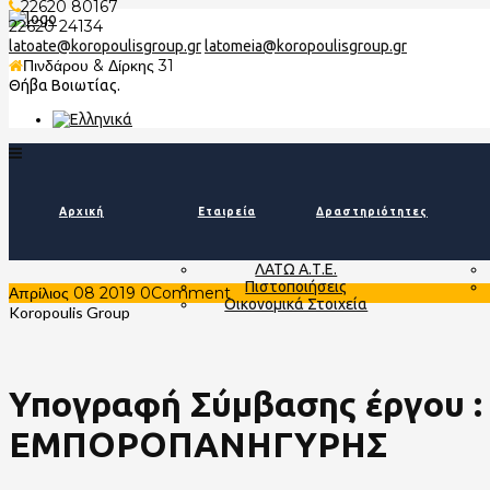
22620 80167
22620 24134
latoate@koropoulisgroup.gr
latomeia@koropoulisgroup.gr
Πινδάρου & Δίρκης 31
Θήβα Βοιωτίας.
Αρχική
Εταιρεία
Δραστηριότητες
ΛΑΤΩ Α.Τ.Ε.
Πιστοποιήσεις
Απρίλιος
08
2019
0
Comment
Οικονομικά Στοιχεία
Υπογραφή Σύμβασης έργου
ΕΜΠΟΡΟΠΑΝΗΓΥΡΗΣ