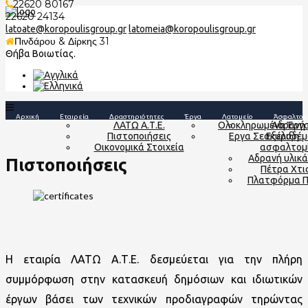
22620 80167
22620 24134
latoate@koropoulisgroup.gr
latomeia@koropoulisgroup.gr
Πινδάρου & Δίρκης 31
Θήβα Βοιωτίας.
Αρχική
Εταιρεία
Δραστηριότητες
Έργα
Λατομείο
Άσφαλτος
ΛΑΤΩ Α.Τ.Ε.
Ολοκληρωμένα Έργ
Αδρανή 
Πιστοποιήσεις
Εργα Σε Εξέλιξη
σκυροδέμ
Οικονομικά Στοιχεία
ασφαλτομ
Αδρανή υλικά
Πιστοποιήσεις
Πέτρα Χτι
Πλατφόρμα 
Η εταιρία ΛΑΤΩ Α.Τ.Ε. δεσμεύεται για την πλήρη
συμμόρφωση στην κατασκευή δημόσιων και ιδιωτικών
έργων βάσει των τεχνικών προδιαγραφών τηρώντας