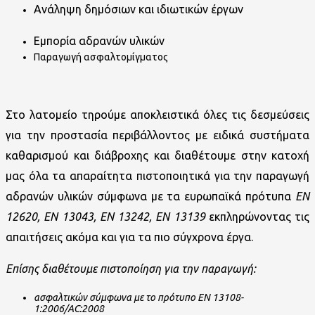
Ανάληψη δημόσιων και ιδιωτικών έργων
Εμπορία αδρανών υλικών
Παραγωγή ασφαλτομίγματος
Στο λατομείο τηρούμε αποκλειστικά όλες τις δεσμεύσεις
για την προστασία περιβάλλοντος με ειδικά συστήματα
καθαρισμού και διάβροχης και διαθέτουμε στην κατοχή
μας όλα τα απαραίτητα πιστοποιητικά για την παραγωγή
αδρανών υλικών σύμφωνα με τα ευρωπαϊκά πρότυπα
EN
12620, ΕΝ 13043, ΕΝ 13242, EN 13139
εκπληρώνοντας τις
απαιτήσεις ακόμα και για τα πιο σύγχρονα έργα.
Επίσης διαθέτουμε
π
ιστο
π
οίηση
για
την
π
αραγωγή
:
ασφαλτικών
σύμφωνα
με
το
π
ρότυ
π
ο
ΕΝ
13108-
1:2006/AC:2008