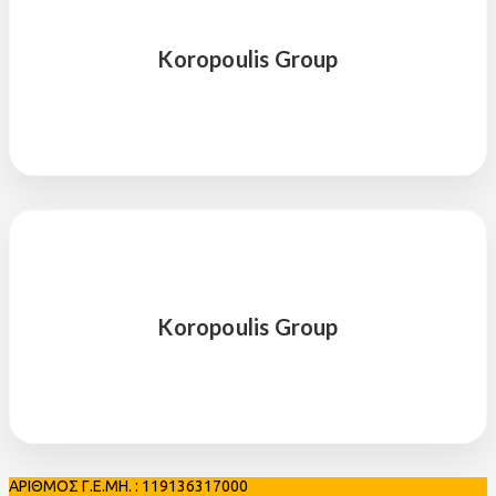
ΑΡΙΘΜΟΣ Γ.Ε.ΜΗ. : 119136317000