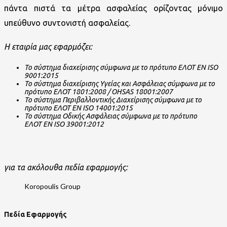
πάντα πιστά τα μέτρα ασφαλείας ορίζοντας μόνιμο
υπεύθυνο συντονιστή ασφαλείας.
Η
εταιρία
μας
εφαρμόζει
:
Το
σύστημα
διαχείρισης
σύμφωνα
με
το
π
ρότυ
π
ο
ΕΛΟΤ
ΕΝ
ISO
9001:2015
Το
σύστημα
διαχείρισης
Υγείας
και
Ασφάλειας
σύμφωνα
με
το
π
ρότυ
π
ο
ΕΛΟΤ
1801:2008 / OHSAS 18001:2007
Το
σύστημα
Περιβαλλοντικής
Διαχείρισης
σύμφωνα
με
το
π
ρότυ
π
ο
ΕΛΟΤ
ΕΝ
ISO 14001:2015
Το
σύστημα
Οδικής
Ασφάλειας
σύμφωνα
με
το
π
ρότυ
π
ο
ΕΛΟΤ
ΕΝ
ISO 39001:2012
για
τα
ακόλουθα π
εδία
εφαρμογής
:
Πεδία Εφαρμογής